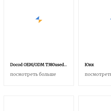
Docod OEM/ODM T380used
Юкк
Тип картриджа для
посмотреть больше
посмотрет
струйного принтера для
губки для
фотоэлектрических труб
на срок годности шин