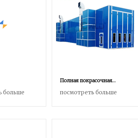
Полная покрасочная
камера с пониженным
ь больше
посмотреть больше
проектом. Покрасочная
камера для покраски
автомобиля. Покрасочная
камера для гаражной
покраски.