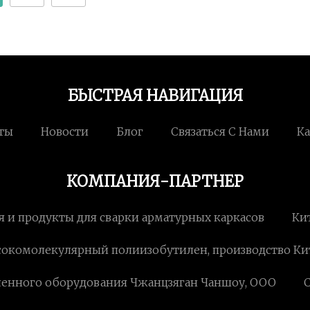
БЫСТРАЯ НАВИГАЦИЯ
ты
Новости
Блог
Связаться С Нами
Ка
КОМПАНИЯ-ПАРТНЕР
 и продукты для сварки арматурных каркасов
Ки
окомолекулярный полиизобутилен, производство Ки
енного оборудования Чжанцзяган Чаншоу, ООО
C