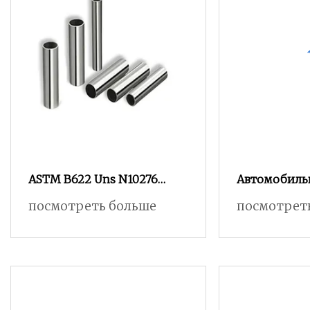
ASTM B622 Uns N10276
Автомобиль
Hastelloy C276 Поставщик
покрасочная
посмотреть больше
посмотрет
никелевых бесшовных
полностью 
труб
покраской д
автомобиле