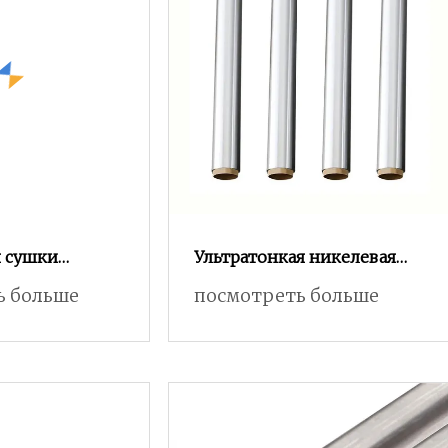
 сушки
Ультратонкая никелевая
мебели,
фольга
ь больше
посмотреть больше
 древесины,
N10276/2.4819/Hastelloy C276
 сушки
толщиной 0,048 мм Цена
 тепловым