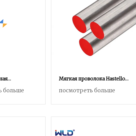
ная
Мягкая проволока Hastelloy
 камера с
C276 0,038 мм с катушкой
ь больше
посмотреть больше
нижней
ля
й