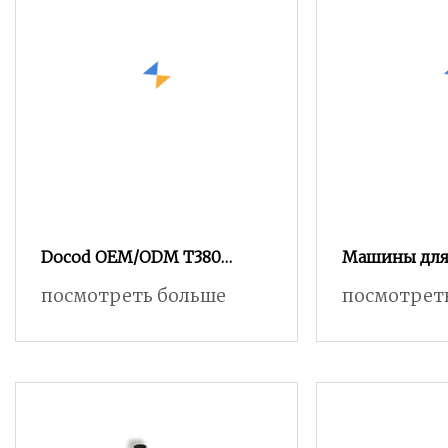
Docod OEM/ODM T380
Машины для
Дешевый струйный
древесины, 
посмотреть больше
посмотрет
струйный принтер рядом
сушилки для
со мной для сумки для яиц
сушилки для
в кафе для губки для
древесины с
фотоэлектрических труб
насосом