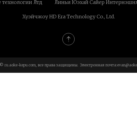
 технологии Лтд
Линьи Юэхай Сайер Интернэшнл
Хуэйчжоу HD Era Technology Co., Ltd.
 © ru.aoke-kepu.com, все права защищены. Электронная почта:
evan@aoke