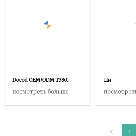
Docod OEM/ODM T380
Пи
Сравнить цены на
посмотреть больше
посмотрет
чернильные картриджи
Industrial Inkjet Coder
Cartridges Ltd по сроку
годности шин
1