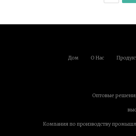
Дом
О Нас
Продук
Оптовые решения
выс
Компания по производству промышл